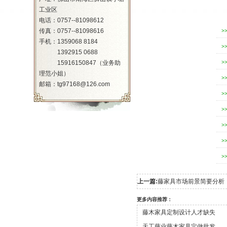
工业区
电话：0757--81098612
传真：0757--81098616
>
手机：1359068 8184
>
1392915 0688
15916150847（业务助
>
理范小姐）
>
邮箱：tg97168@126.com
>
>
>
>
>
上一篇:
藤家具市场前景简要分析
更多内容推荐：
藤木家具定制设计人才缺失
天工藤业藤木家具定做批发