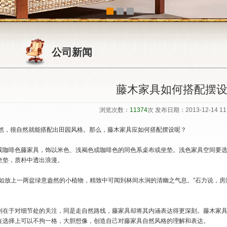
1
2
3
公司新闻
藤木家具如何搭配摆
浏览次数：
11374
次 发布日期：2013-12-14 11:
然，很自然就能搭配出田园风格。那么，藤木家具应如何搭配摆设呢？
或咖啡色藤家具，饰以米色、浅褐色或咖啡色的同色系桌布或坐垫。浅色家具空间要
坐垫，质朴中透出浪漫。
，如放上一两盆绿意盎然的小植物，精致中可闻到林间水涧的清幽之气息。”石力说，
别在于对细节处的关注，同是走自然路线，藤家具却将其内涵表达得更深刻。藤木家
在选择上可以不拘一格，大胆想像，创造自己对藤家具自然风格的理解和表达。