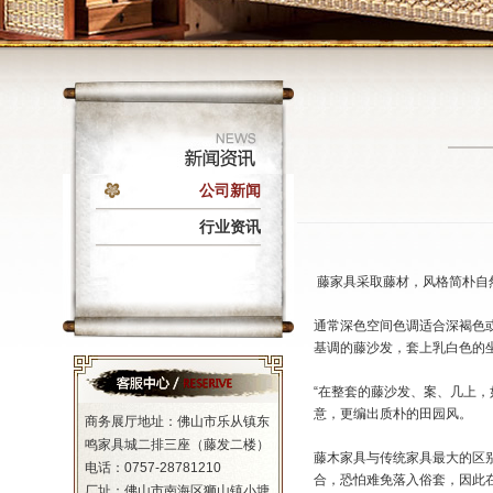
公司新闻
行业资讯
藤家具采取藤材，风格简朴自
通常深色空间色调适合深褐色
基调的藤沙发，套上乳白色的
“在整套的藤沙发、案、几上
意，更编出质朴的田园风。
商务展厅地址：佛山市乐从镇东
鸣家具城二排三座（藤发二楼）
藤木家具与传统家具最大的区
电话：0757-28781210
合，恐怕难免落入俗套，因此
厂址：佛山市南海区狮山镇小塘