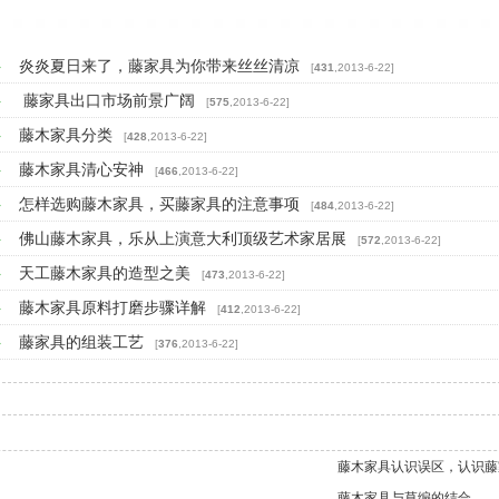
炎炎夏日来了，藤家具为你带来丝丝清凉
>
[
431
,2013-6-22]
藤家具出口市场前景广阔
>
[
575
,2013-6-22]
藤木家具分类
>
[
428
,2013-6-22]
藤木家具清心安神
>
[
466
,2013-6-22]
怎样选购藤木家具，买藤家具的注意事项
>
[
484
,2013-6-22]
佛山藤木家具，乐从上演意大利顶级艺术家居展
>
[
572
,2013-6-22]
天工藤木家具的造型之美
>
[
473
,2013-6-22]
藤木家具原料打磨步骤详解
>
[
412
,2013-6-22]
藤家具的组装工艺
>
[
376
,2013-6-22]
藤木家具认识误区，认识藤
藤木家具与草编的结合